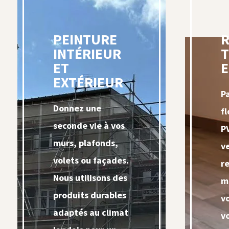
PEINTURE
INTÉRIEUR
T
ET
E
EXTÉRIEUR
P
Donnez une
fl
seconde vie à vos
P
murs, plafonds,
v
volets ou façades.
r
Nous utilisons des
m
produits durables
v
adaptés au climat
v