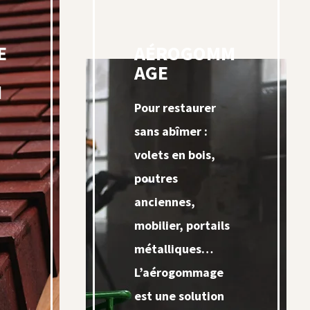
E
AÉROGOMM
AGE
N
Pour restaurer
sans abîmer :
volets en bois,
poutres
anciennes,
mobilier, portails
métalliques…
L’aérogommage
est une solution