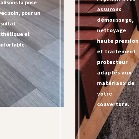
éalisons la pose
assurons
vec soin, pour un
démoussage,
ésultat
nettoyage
sthétique et
haute pression
onfortable.
et traitement
protecteur
adaptés aux
matériaux de
votre
couverture.