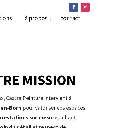
tions
à propos
contact
RE MISSION
x, Castra Peinture intervient à
-en-Born
pour valoriser vos espaces
prestations sur mesure
, alliant
oin du détail
et
respect de