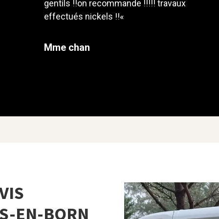
gentils !!on recommande !!!!! travaux
effectués nickels !!
«
Mme chan
VIS
IS-EN-BORN