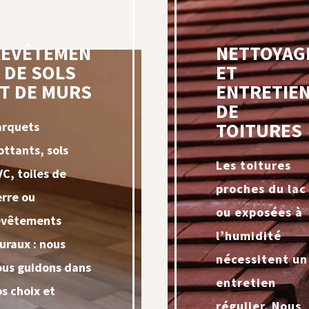
REVÊTEMEN
NETTOYAG
 DE SOLS
ET
T DE MURS
ENTRETIE
DE
TOITURES
arquets
ottants, sols
Les toitures
VC, toiles de
proches du lac
erre ou
ou exposées à
evêtements
l’humidité
uraux : nous
nécessitent un
ous guidons dans
entretien
os choix et
régulier. Nous