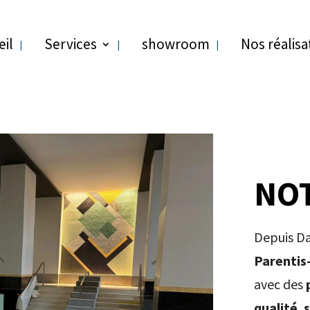
eil
Services
showroom
Nos réalisa
NOT
Depuis Da
Parentis
avec des
qualité
,
s