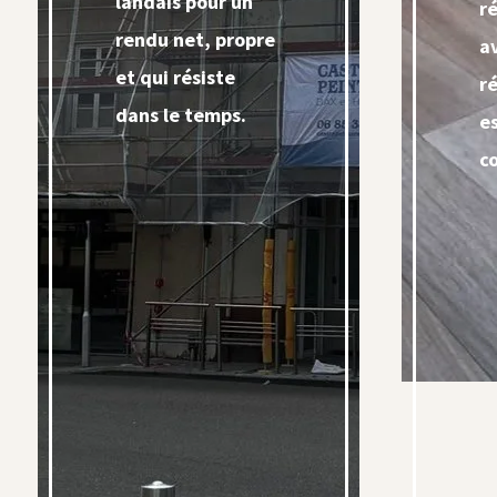
landais pour un
r
rendu net, propre
a
et qui résiste
r
dans le temps.
e
c